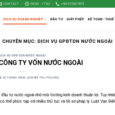
CONTACT
08:00 - 17:00
+84 972837873
DỊCH VỤ DOANH NGHIỆP
ĐẦU TƯ
GIẤY PHÉP
KẾ TOÁN -THUẾ
CHUYÊN MỤC:
DỊCH VỤ GPĐTDN NƯỚC NGOÀI
DỊCH VỤ GPĐTDN NƯỚC NGOÀI
CÔNG TY VỐN NƯỚC NGOÀI
ON
23 THÁNG NĂM, 2025
BY
THU PHUONG
đầu tư nước ngoài nhờ môi trường kinh doanh thuận lợi. Tuy nhiê
 có thể phức tạp với nhiều thủ tục và hồ sơ pháp lý. Luật Vạn Đi