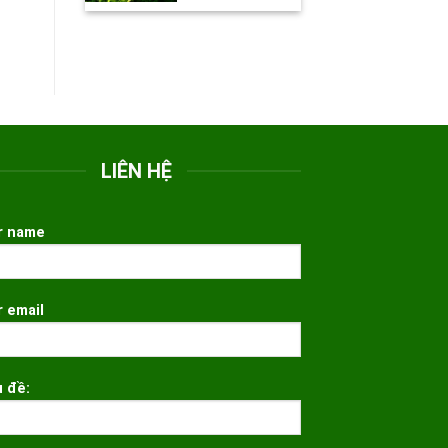
LIÊN HỆ
r name
r email
u đề: