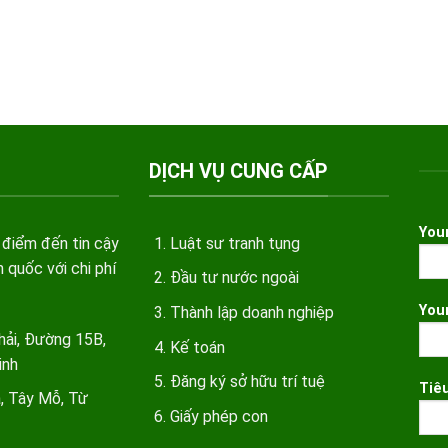
DỊCH VỤ CUNG CẤP
You
 điểm đến tin cậy
Luật sư tranh tụng
 quốc với chi phí
Đầu tư nước ngoài
You
Thành lập doanh nghiệp
hải, Đường 15B,
Kế toán
inh
Đăng ký sở hữu trí tuệ
Tiê
a, Tây Mỗ, Từ
Giấy phép con