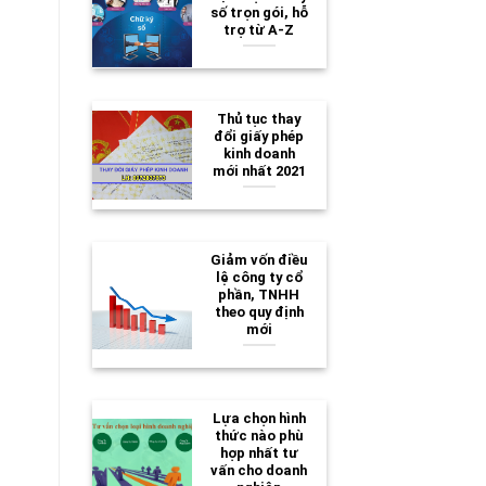
số trọn gói, hỗ
trợ từ A-Z
Thủ tục thay
đổi giấy phép
kinh doanh
mới nhất 2021
Giảm vốn điều
lệ công ty cổ
phần, TNHH
theo quy định
mới
Lựa chọn hình
thức nào phù
hợp nhất tư
vấn cho doanh