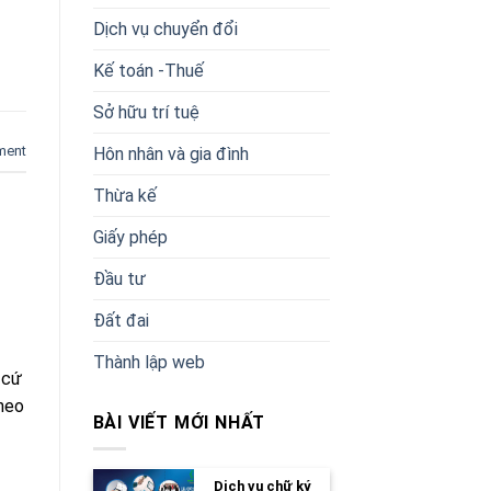
Dịch vụ chuyển đổi
Kế toán -Thuế
Sở hữu trí tuệ
ment
Hôn nhân và gia đình
Thừa kế
Giấy phép
Đầu tư
Đất đai
Thành lập web
 cứ
heo
BÀI VIẾT MỚI NHẤT
Dịch vụ chữ ký