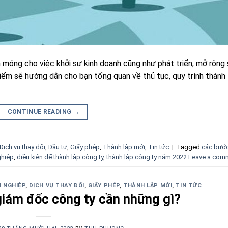
 móng cho việc khởi sự kinh doanh cũng như phát triển, mở rộng
Điểm sẽ hướng dẫn cho bạn tổng quan về thủ tục, quy trình thành 
CONTINUE READING
→
Dịch vụ thay đổi
,
Đầu tư
,
Giấy phép
,
Thành lập mới
,
Tin tức
|
Tagged
các bướ
ghiệp
,
điều kiện để thành lập công ty
,
thành lập công ty năm 2022
Leave a com
 NGHIỆP
,
DỊCH VỤ THAY ĐỔI
,
GIẤY PHÉP
,
THÀNH LẬP MỚI
,
TIN TỨC
giám đốc công ty cần những gì?