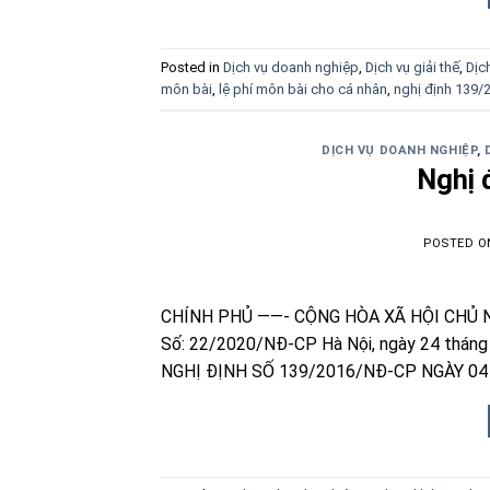
Posted in
Dịch vụ doanh nghiệp
,
Dịch vụ giải thế
,
Dịc
môn bài
,
lệ phí môn bài cho cá nhân
,
nghị định 139
DỊCH VỤ DOANH NGHIỆP
,
Nghị 
POSTED 
CHÍNH PHỦ ——- CỘNG HÒA XÃ HỘI CHỦ N
Số: 22/2020/NĐ-CP Hà Nội, ngày 24 thá
NGHỊ ĐỊNH SỐ 139/2016/NĐ-CP NGÀY 04