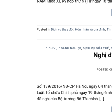
NAM Khoá XI, Kỳ họp thứ 9 (Từ ngày 16 thá
Posted in
Dịch vụ thay đổi
,
Hôn nhân và gia đình
,
Tin
DỊCH VỤ DOANH NGHIỆP
,
DỊCH VỤ GIẢI THẾ
,
Nghị 
POSTED 
Số: 139/2016/NĐ-CP Hà Nội, ngày 04 th
Luật tổ chức Chính phủ ngày 19 tháng 6 n
đề nghị của Bộ trưởng Bộ Tài chính; […]