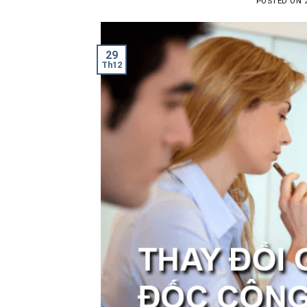
POSTED ON
29
Th12