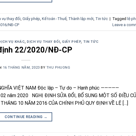
h vụ thay đổi
,
Giấy phép
,
Kế toán -Thuế
,
Thành lập mới
,
Tin tức
|
Tagged
lệ ph
/2016/NĐ-CP
Leave a com
DỊCH VỤ KHÁC
,
DỊCH VỤ THAY ĐỔI
,
GIẤY PHÉP
,
TIN TỨC
định 22/2020/NĐ-CP
ON
16 THÁNG NĂM, 2023
BY
THU PHUONG
GHĨA VIỆT NAM Độc lập – Tự do – Hạnh phúc —————
ng 02 năm 2020 NGHỊ ĐỊNH SỬA ĐỔI, BỔ SUNG MỘT SỐ ĐIỀU C
 THÁNG 10 NĂM 2016 CỦA CHÍNH PHỦ QUY ĐỊNH VỀ LỆ […]
CONTINUE READING
→