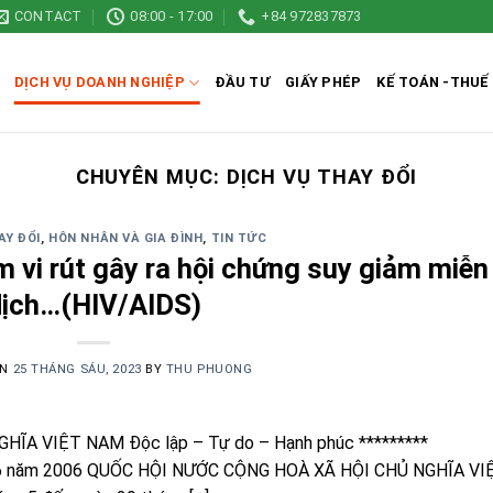
CONTACT
08:00 - 17:00
+84 972837873
DỊCH VỤ DOANH NGHIỆP
ĐẦU TƯ
GIẤY PHÉP
KẾ TOÁN -THUẾ
CHUYÊN MỤC:
DỊCH VỤ THAY ĐỔI
AY ĐỔI
,
HÔN NHÂN VÀ GIA ĐÌNH
,
TIN TỨC
 vi rút gây ra hội chứng suy giảm miễn
dịch…(HIV/AIDS)
ON
25 THÁNG SÁU, 2023
BY
THU PHUONG
HĨA VIỆT NAM Độc lập – Tự do – Hạnh phúc *********
g 6 năm 2006 QUỐC HỘI NƯỚC CỘNG HOÀ XÃ HỘI CHỦ NGHĨA VI