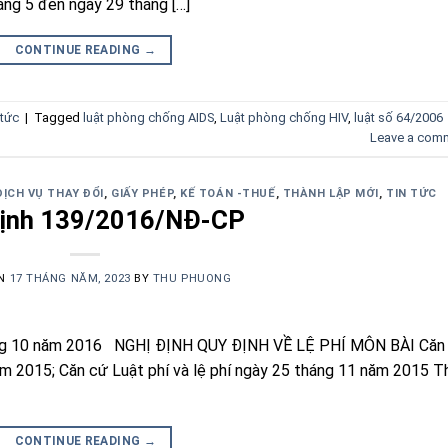
ng 5 đến ngày 29 tháng […]
CONTINUE READING
→
 tức
|
Tagged
luật phòng chống AIDS
,
Luật phòng chống HIV
,
luật số 64/2006
Leave a com
DỊCH VỤ THAY ĐỔI
,
GIẤY PHÉP
,
KẾ TOÁN -THUẾ
,
THÀNH LẬP MỚI
,
TIN TỨC
định 139/2016/NĐ-CP
ON
17 THÁNG NĂM, 2023
BY
THU PHUONG
áng 10 năm 2016 NGHỊ ĐỊNH QUY ĐỊNH VỀ LỆ PHÍ MÔN BÀI Căn
ăm 2015; Căn cứ Luật phí và lệ phí ngày 25 tháng 11 năm 2015 T
CONTINUE READING
→