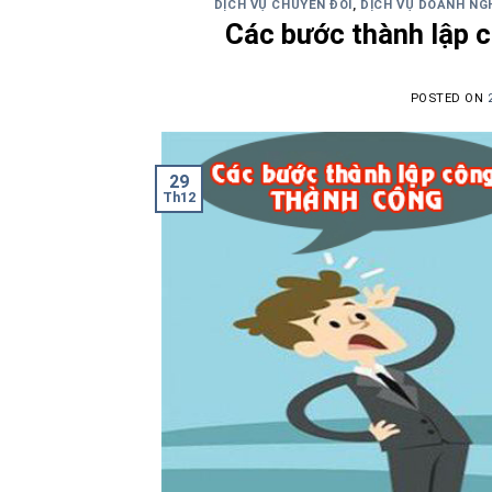
DỊCH VỤ CHUYỂN ĐỔI
,
DỊCH VỤ DOANH NG
Các bước thành lập 
POSTED ON
29
Th12