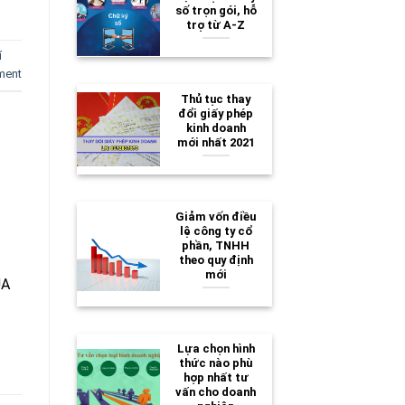
số trọn gói, hỗ
trợ từ A-Z
í
ment
Thủ tục thay
đổi giấy phép
kinh doanh
mới nhất 2021
Giảm vốn điều
lệ công ty cổ
phần, TNHH
theo quy định
mới
ỦA
Lựa chọn hình
thức nào phù
hợp nhất tư
vấn cho doanh