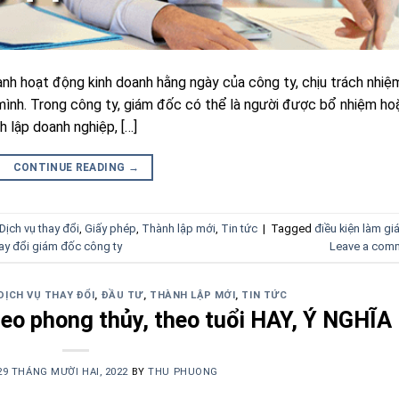
ành hoạt động kinh doanh hằng ngày của công ty, chịu trách nhiệ
 mình. Trong công ty, giám đốc có thể là người được bổ nhiệm ho
 lập doanh nghiệp, […]
CONTINUE READING
→
Dịch vụ thay đổi
,
Giấy phép
,
Thành lập mới
,
Tin tức
|
Tagged
điều kiện làm g
ay đổi giám đốc công ty
Leave a com
DỊCH VỤ THAY ĐỔI
,
ĐẦU TƯ
,
THÀNH LẬP MỚI
,
TIN TỨC
heo phong thủy, theo tuổi HAY, Ý NGHĨA
29 THÁNG MƯỜI HAI, 2022
BY
THU PHUONG