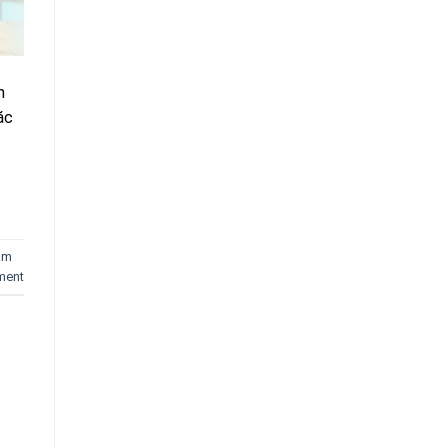
m
ặc
iám
ment