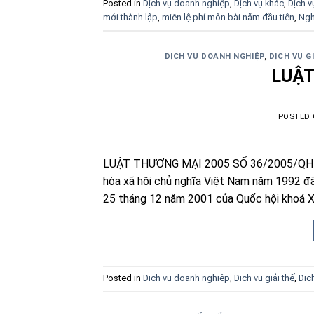
Posted in
Dịch vụ doanh nghiệp
,
Dịch vụ khác
,
Dịch v
mới thành lập
,
miễn lệ phí môn bài năm đầu tiên
,
Ngh
DỊCH VỤ DOANH NGHIỆP
,
DỊCH VỤ G
LUẬT
POSTED
LUẬT THƯƠNG MẠI 2005 SỐ 36/2005/QH11
hòa xã hội chủ nghĩa Việt Nam năm 1992 
25 tháng 12 năm 2001 của Quốc hội khoá X,
Posted in
Dịch vụ doanh nghiệp
,
Dịch vụ giải thế
,
Dịc