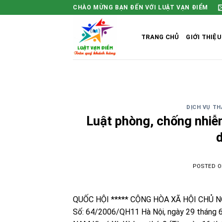
Skip
CHÀO MỪNG BẠN ĐẾN VỚI LUẬT VẠN ĐIỂM
to
content
TRANG CHỦ
GIỚI THIỆU
DỊCH VỤ TH
Luật phòng, chống nhiễm
POSTED 
QUỐC HỘI ***** CỘNG HÒA XÃ HỘI CHỦ NG
Số: 64/2006/QH11 Hà Nội, ngày 29 thán