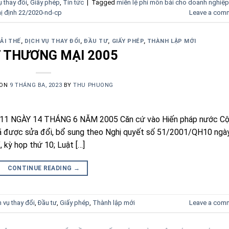
ụ thay đổi
,
Giấy phép
,
Tin tức
|
Tagged
miễn lệ phí môn bài cho doanh nghiệp
ị định 22/2020-nd-cp
Leave a com
IẢI THẾ
,
DỊCH VỤ THAY ĐỔI
,
ĐẦU TƯ
,
GIẤY PHÉP
,
THÀNH LẬP MỚI
 THƯƠNG MẠI 2005
 ON
9 THÁNG BA, 2023
BY
THU PHUONG
 NGÀY 14 THÁNG 6 NĂM 2005 Căn cứ vào Hiến pháp nước C
đã được sửa đổi, bổ sung theo Nghị quyết số 51/2001/QH10 ngà
 kỳ họp thứ 10; Luật […]
CONTINUE READING
→
h vụ thay đổi
,
Đầu tư
,
Giấy phép
,
Thành lập mới
Leave a com