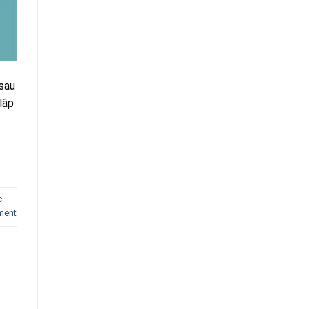
 sau
lập
c
ment