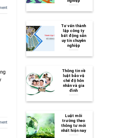
nghiệp
ment
Tư vấn thành
lập công ty
bất động sản
uy tín chuyên
nghiệp
Thông tin về
ộng
luật bảo vệ
y
chế độ hôn
nhân và gia
đình
Luật môi
trường theo
ment
thông tư mới
nhất hiện nay