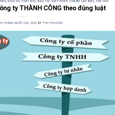
HIỆP
,
DỊCH VỤ THAY ĐỔI
,
ĐẦU TƯ
,
GIẤY PHÉP
,
THÀNH LẬP MỚI
,
TIN TỨC
công ty THÀNH CÔNG theo đúng luật
29 THÁNG MƯỜI HAI, 2022
BY
THU PHUONG