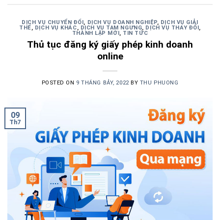
DỊCH VỤ CHUYỂN ĐỔI
,
DỊCH VỤ DOANH NGHIỆP
,
DỊCH VỤ GIẢI
THẾ
,
DỊCH VỤ KHÁC
,
DỊCH VỤ TẠM NGƯNG
,
DỊCH VỤ THAY ĐỔI
,
THÀNH LẬP MỚI
,
TIN TỨC
Thủ tục đăng ký giấy phép kinh doanh
online
POSTED ON
9 THÁNG BẢY, 2022
BY
THU PHUONG
09
Th7