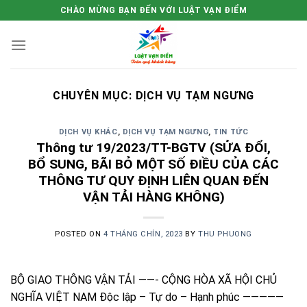
Skip
CHÀO MỪNG BẠN ĐẾN VỚI LUẬT VẠN ĐIỂM
to
content
CHUYÊN MỤC:
DỊCH VỤ TẠM NGƯNG
DỊCH VỤ KHÁC
,
DỊCH VỤ TẠM NGƯNG
,
TIN TỨC
Thông tư 19/2023/TT-BGTV (SỬA ĐỔI,
BỔ SUNG, BÃI BỎ MỘT SỐ ĐIỀU CỦA CÁC
THÔNG TƯ QUY ĐỊNH LIÊN QUAN ĐẾN
VẬN TẢI HÀNG KHÔNG)
POSTED ON
4 THÁNG CHÍN, 2023
BY
THU PHUONG
BỘ GIAO THÔNG VẬN TẢI ——- CỘNG HÒA XÃ HỘI CHỦ
NGHĨA VIỆT NAM Độc lập – Tự do – Hạnh phúc —————