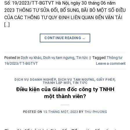
Số: 19/2023/TT-BGTVT Hà Nội, ngày 30 tháng 06 năm
2023 THÔNG TƯ SỬA ĐỔI, BỔ SUNG, BÃI BỎ MỘT SỐ ĐIỀU
CỦA CÁC THÔNG TƯ QUY ĐỊNH LIÊN QUAN ĐẾN VẬN TẢI
[…]
CONTINUE READING
→
Posted in
Dịch vụ khác
,
Dịch vụ tạm ngưng
,
Tin tức
|
Tagged
Thông tư
19/2023/TT-BGTVT
Leave a comment
DỊCH VỤ DOANH NGHIỆP
,
DỊCH VỤ TẠM NGƯNG
,
GIẤY PHÉP
,
THÀNH LẬP MỚI
,
TIN TỨC
Điều kiện của Giám đốc công ty TNHH
một thành viên?
POSTED ON
15 THÁNG MỘT, 2023
BY
THU PHUONG