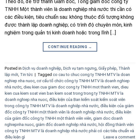
Theo đó, để trở thành Giám đốc, Tổng giám đốc công ty
TNHH Một thành viên là doanh nghiệp nhà nước thi cần có
các điều kiện, tiêu chuẩn sau: không thuộc đối tượng không
được thành lập doanh nghiệp; có trình độ chuyên môn, kinh
nghiệm trong quản trị kinh doanh hoặc trong lĩnh […]
CONTINUE READING
→
Posted in
Dịch vụ doanh nghiệp
,
Dịch vụ tạm ngưng
,
Giấy phép
,
Thành
lập mới
,
Tin tức
|
Tagged
co cau to chuc cong ty TNHH MTV la doan
nghiep nha nuoc
,
cơ cấu tổ chức công ty TNHH MTV là doanh nghiep
nhà nước
,
dieu kien cua giam doc cong ty TNHH mot thanh vien
,
dieu
kien cua kiem soat vien ban kiem soat trong trong ty TNHH MTV la
doanh nghiep nha nuoc
,
điều kiện của Ban kiểm soát kiểm soát viên
trong công ty TNHH MTV là doanh nghiệp nhà nước
,
điều kiện của giám
đốc công ty TNHH một thành viên là doanh nghiệp nhà nước
,
điều kiện
của giám đốc công ty TNHH một thành viên viên
,
giam doc doanh
nghiepnha nuoc
,
giám đốc doanh nghiệp nhà nước
,
hội đồng thành viên
công ty TNHH MTV là doanh nghiệp nhà nước phải có các tiêu chuẩn và
điều kiện gì
Leave a comment