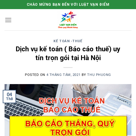
Skip
CHÀO MỪNG BẠN ĐẾN VỚI LUẬT VẠN ĐIỂM
to
content
KẾ TOÁN -THUẾ
Dịch vụ kế toán ( Báo cáo thuế) uy
tín trọn gói tại Hà Nội
POSTED ON
4 THÁNG TÁM, 2021
BY
THU PHUONG
04
Th8