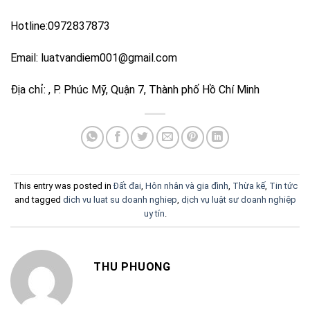
Hotline:0972837873
Email: luatvandiem001@gmail.com
Địa chỉ: , P. Phúc Mỹ, Quận 7, Thành phố Hồ Chí Minh
This entry was posted in
Đất đai
,
Hôn nhân và gia đình
,
Thừa kế
,
Tin tức
and tagged
dich vu luat su doanh nghiep
,
dịch vụ luật sư doanh nghiệp
uy tín
.
THU PHUONG