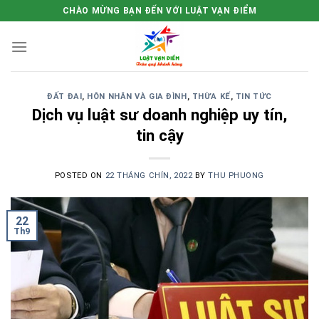
Skip
CHÀO MỪNG BẠN ĐẾN VỚI LUẬT VẠN ĐIỂM
to
content
ĐẤT ĐAI
,
HÔN NHÂN VÀ GIA ĐÌNH
,
THỪA KẾ
,
TIN TỨC
Dịch vụ luật sư doanh nghiệp uy tín,
tin cậy
POSTED ON
22 THÁNG CHÍN, 2022
BY
THU PHUONG
22
Th9