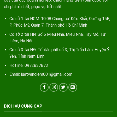
cậy của các doanh nghiệp, khách hàng trên toàn quốc với
chi phí rẻ nhất, phục vụ tốt nhất.
Cơ sở 1 tại HCM: 10.08 Chung cư Đức Khải, Đường 15B,
P. Phúc Mỹ, Quận 7, Thành phố Hồ Chí Minh
Cơ sở 2 tại HN: Số 6 Miêu Nha, Miêu Nha, Tây Mỗ, Từ
Liêm, Hà Nội
Cơ sở 3 tại NĐ: Tổ dân phố số 3, Thị Trấn Lâm, Huyện Ý
Yên, Tỉnh Nam Định
Hotline: 0972837873
Email: luatvandiem001@gmail.com
DỊCH VỤ CUNG CẤP