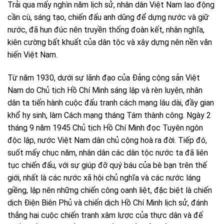
Trải qua mấy nghìn năm lịch sử, nhân dân Việt Nam lao động
cần cù, sáng tạo, chiến đấu anh dũng để dựng nước và giữ
nước, đã hun đúc nên truyền thống đoàn kết, nhân nghĩa,
kiên cường bất khuất của dân tộc và xây dựng nên nền văn
hiến Việt Nam.
Từ năm 1930, dưới sự lãnh đạo của Đảng cộng sản Việt
Nam do Chủ tịch Hồ Chí Minh sáng lập và rèn luyện, nhân
dân ta tiến hành cuộc đấu tranh cách mạng lâu dài, đầy gian
khổ hy sinh, làm Cách mạng tháng Tám thành công. Ngày 2
tháng 9 năm 1945 Chủ tịch Hồ Chí Minh đọc Tuyên ngôn
độc lập, nước Việt Nam dân chủ cộng hoà ra đời. Tiếp đó,
suốt mấy chục năm, nhân dân các dân tộc nước ta đã liên
tục chiến đấu, với sự giúp đỡ quý báu của bè bạn trên thế
giới, nhất là các nước xã hội chủ nghĩa và các nước láng
giềng, lập nên những chiến công oanh liệt, đặc biệt là chiến
dịch Điện Biên Phủ và chiến dịch Hồ Chí Minh lịch sử, đánh
thắng hai cuộc chiến tranh xâm lược của thực dân và đế