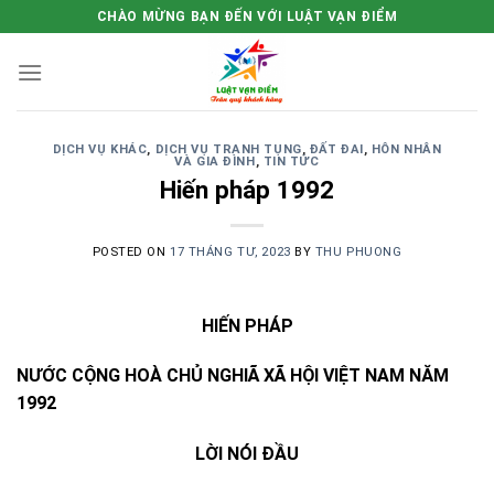
Skip
CHÀO MỪNG BẠN ĐẾN VỚI LUẬT VẠN ĐIỂM
to
content
DỊCH VỤ KHÁC
,
DỊCH VỤ TRANH TỤNG
,
ĐẤT ĐAI
,
HÔN NHÂN
VÀ GIA ĐÌNH
,
TIN TỨC
Hiến pháp 1992
POSTED ON
17 THÁNG TƯ, 2023
BY
THU PHUONG
HIẾN PHÁP
NƯỚC CỘNG HOÀ CHỦ NGHIÃ XÃ HỘI VIỆT NAM NĂM
1992
LỜI NÓI ĐẦU