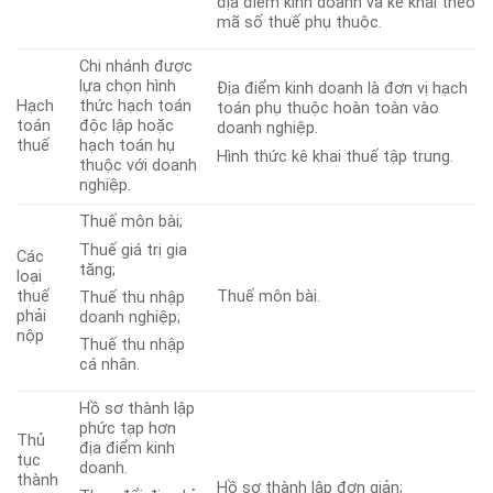
địa điểm kinh doanh và kê khai theo
mã số thuế phụ thuộc.
Chi nhánh được
lựa chọn hình
Địa điểm kinh doanh là đơn vị hạch
Hạch
thức hạch toán
toán phụ thuộc hoàn toàn vào
toán
độc lập hoặc
doanh nghiệp.
thuế
hạch toán hụ
Hình thức kê khai thuế tập trung.
thuộc với doanh
nghiệp.
Thuế môn bài;
Thuế giá trị gia
Các
tăng;
loại
thuế
Thuế môn bài.
Thuế thu nhập
phải
doanh nghiệp;
nộp
Thuế thu nhập
cá nhân.
Hồ sơ thành lập
phức tạp hơn
Thủ
địa điểm kinh
tục
doanh.
thành
Hồ sơ thành lập đơn giản;