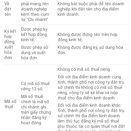
Về
phải mang tên
Không bắt buộc phải để tên doanh
đật
doanh nghiệp
nghiệp khi đặt tên cho địa điểm
tên
kèm theo cụm
kinh doanh.
từ “Chi nhánh”.
Được phép ký
Ký kết
kết hợp đồng
Không được đứng tên trên hợp
hợp
kinh tế;
đồng kinh tế;
đồng,
xuất
Được phép sử
Không được đăng ký, sử dụng hóa
hóa
dụng và xuất
đơn.
đơn
hóa đơn.
Không có mã số thuế riêng.
Đối với địa điểm kinh doanh cùng
tỉnh, thành phố nơi công ty đặt trụ
Có mã số thuế
sở chính thì không có mã số thuế
riêng 13 số.
riêng, công ty sẽ kê khai và nộp
Mã số thuế
thuế cho địa điểm kinh doanh.
Mã số
chính là mã số
Đối với địa điểm kinh doanh khác
thuế
chi nhánh ghi
tỉnh, thành phố nơi công ty đặt trụ
trên giấy chứng
sở chính thì địa điểm kinh doanh
nhận đăng ký
làm thủ tục đăng ký mã số thuế
hoạt động.
phụ thuộc tại cơ quan thuế nơi đặt