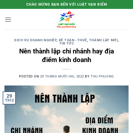
Skip
CHÀO MỪNG BẠN ĐẾN VỚI LUẬT VẠN ĐIỂM
to
content
DỊCH VỤ DOANH NGHIỆP
,
KẾ TOÁN -THUẾ
,
THÀNH LẬP MỚI
,
TIN TỨC
Nên thành lập chi nhánh hay địa
điểm kinh doanh
POSTED ON
29 THÁNG MƯỜI HAI, 2022
BY
THU PHUONG
29
Th12