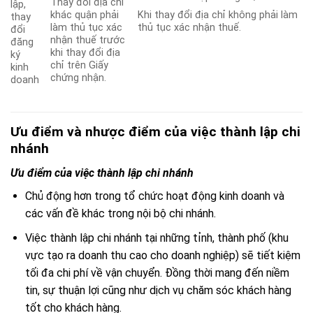
Thay đổi địa chỉ
lập,
khác quận phải
Khi thay đổi địa chỉ không phải làm
thay
làm thủ tục xác
thủ tục xác nhận thuế.
đổi
nhận thuế trước
đăng
khi thay đổi địa
ký
chỉ trên Giấy
kinh
chứng nhận.
doanh
Ưu điểm và nhược điểm của việc thành lập chi
nhánh
Ưu điểm của việc thành lập chi nhánh
Chủ động hơn trong tổ chức hoạt động kinh doanh và
các vấn đề khác trong nội bộ chi nhánh.
Việc thành lập chi nhánh tại những tỉnh, thành phố (khu
vực tạo ra doanh thu cao cho doanh nghiệp) sẽ tiết kiệm
tối đa chi phí về vận chuyển. Đồng thời mang đến niềm
tin, sự thuận lợi cũng như dịch vụ chăm sóc khách hàng
tốt cho khách hàng.