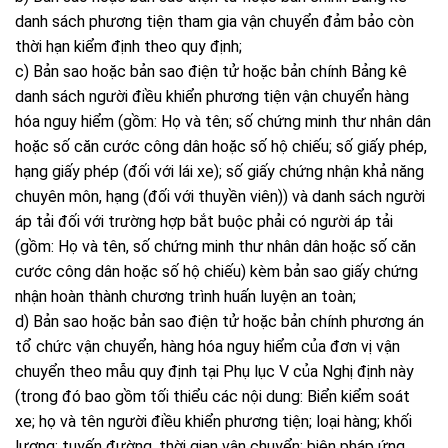
danh sách phương tiện tham gia vận chuyển đảm bảo còn
thời hạn kiểm định theo quy định;
c) Bản sao hoặc bản sao điện tử hoặc bản chính Bảng kê
danh sách người điều khiển phương tiện vận chuyển hàng
hóa nguy hiểm (gồm: Họ và tên; số chứng minh thư nhân dân
hoặc số căn cước công dân hoặc số hộ chiếu; số giấy phép,
hạng giấy phép (đối với lái xe); số giấy chứng nhận khả năng
chuyên môn, hạng (đối với thuyền viên)) và danh sách người
áp tải đối với trường hợp bắt buộc phải có người áp tải
(gồm: Họ và tên, số chứng minh thư nhân dân hoặc số căn
cước công dân hoặc số hộ chiếu) kèm bản sao giấy chứng
nhận hoàn thành chương trình huấn luyện an toàn;
d) Bản sao hoặc bản sao điện tử hoặc bản chính phương án
tổ chức vận chuyển, hàng hóa nguy hiểm của đơn vị vận
chuyển theo mẫu quy định tại Phụ lục V của Nghị định này
(trong đó bao gồm tối thiểu các nội dung: Biển kiểm soát
xe; họ và tên người điều khiển phương tiện; loại hàng; khối
lượng; tuyến đường, thời gian vận chuyển; biện pháp ứng