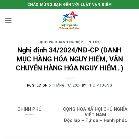
Skip
CHÀO MỪNG BẠN ĐẾN VỚI LUẬT VẠN ĐIỂM
to
content
DỊCH VỤ DOANH NGHIỆP
,
TIN TỨC
Nghị định 34/2024/NĐ-CP (DANH
MỤC HÀNG HÓA NGUY HIỂM, VẬN
CHUYỂN HÀNG HÓA NGUY HIỂM…)
POSTED ON
5 THÁNG TƯ, 2024
BY
THU PHUONG
CHÍNH PHỦ
CỘNG HÒA XÃ HỘI CHỦ NGHĨA
——-
VIỆT NAM
Độc lập – Tự do – Hạnh phúc
—————