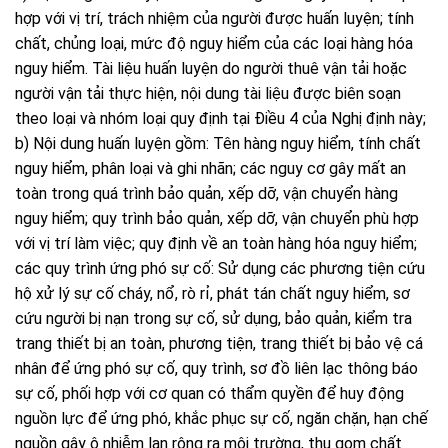
hợp với vị trí, trách nhiệm của người được huấn luyện; tính
chất, chủng loại, mức độ nguy hiểm của các loại hàng hóa
nguy hiểm. Tài liệu huấn luyện do người thuê vận tải hoặc
người vận tải thực hiện, nội dung tài liệu được biên soạn
theo loại và nhóm loại quy định tại Điều 4 của Nghị định này;
b) Nội dung huấn luyện gồm: Tên hàng nguy hiểm, tính chất
nguy hiểm, phân loại và ghi nhãn; các nguy cơ gây mất an
toàn trong quá trình bảo quản, xếp dỡ, vận chuyển hàng
nguy hiểm; quy trình bảo quản, xếp dỡ, vận chuyển phù hợp
với vị trí làm việc; quy định về an toàn hàng hóa nguy hiểm;
các quy trình ứng phó sự cố: Sử dụng các phương tiện cứu
hộ xử lý sự cố cháy, nổ, rò rỉ, phát tán chất nguy hiểm, sơ
cứu người bị nạn trong sự cố, sử dụng, bảo quản, kiểm tra
trang thiết bị an toàn, phương tiện, trang thiết bị bảo vệ cá
nhân để ứng phó sự cố, quy trình, sơ đồ liên lạc thông báo
sự cố, phối hợp với cơ quan có thẩm quyền để huy động
nguồn lực để ứng phó, khắc phục sự cố, ngăn chặn, hạn chế
nguồn gây ô nhiễm lan rộng ra môi trường, thu gom chất