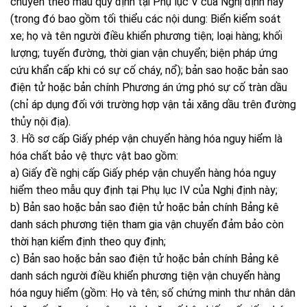
chuyển theo mẫu quy định tại Phụ lục V của Nghị định này
(trong đó bao gồm tối thiểu các nội dung: Biển kiểm soát
xe; họ và tên người điều khiển phương tiện; loại hàng; khối
lượng; tuyến đường, thời gian vận chuyển; biện pháp ứng
cứu khẩn cấp khi có sự cố cháy, nổ); bản sao hoặc bản sao
điện tử hoặc bản chính Phương án ứng phó sự cố tràn dầu
(chỉ áp dụng đối với trường hợp vận tải xăng dầu trên đường
thủy nội địa).
3. Hồ sơ cấp Giấy phép vận chuyển hàng hóa nguy hiểm là
hóa chất bảo vệ thực vật bao gồm:
a) Giấy đề nghị cấp Giấy phép vận chuyển hàng hóa nguy
hiểm theo mẫu quy định tại Phụ lục IV của Nghị định này;
b) Bản sao hoặc bản sao điện tử hoặc bản chính Bảng kê
danh sách phương tiện tham gia vận chuyển đảm bảo còn
thời hạn kiểm định theo quy định;
c) Bản sao hoặc bản sao điện tử hoặc bản chính Bảng kê
danh sách người điều khiển phương tiện vận chuyển hàng
hóa nguy hiểm (gồm: Họ và tên; số chứng minh thư nhân dân