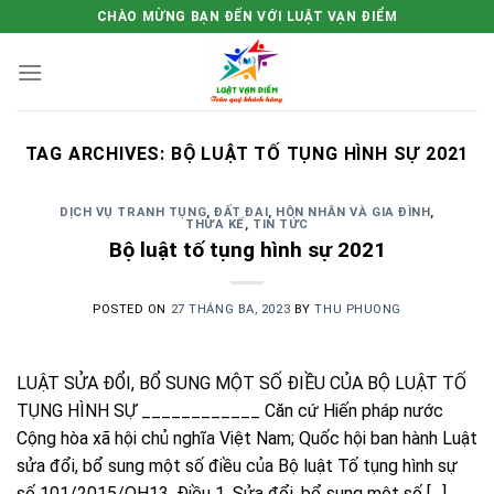
Skip
CHÀO MỪNG BẠN ĐẾN VỚI LUẬT VẠN ĐIỂM
to
content
TAG ARCHIVES:
BỘ LUẬT TỐ TỤNG HÌNH SỰ 2021
DỊCH VỤ TRANH TỤNG
,
ĐẤT ĐAI
,
HÔN NHÂN VÀ GIA ĐÌNH
,
THỪA KẾ
,
TIN TỨC
Bộ luật tố tụng hình sự 2021
POSTED ON
27 THÁNG BA, 2023
BY
THU PHUONG
LUẬT SỬA ĐỔI, BỔ SUNG MỘT SỐ ĐIỀU CỦA BỘ LUẬT TỐ
TỤNG HÌNH SỰ ____________ Căn cứ Hiến pháp nước
Cộng hòa xã hội chủ nghĩa Việt Nam; Quốc hội ban hành Luật
sửa đổi, bổ sung một số điều của Bộ luật Tố tụng hình sự
số 101/2015/QH13. Điều 1. Sửa đổi, bổ sung một số […]