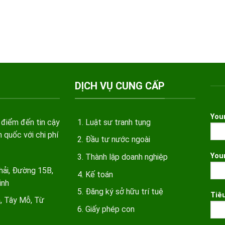
DỊCH VỤ CUNG CẤP
You
 điểm đến tin cậy
Luật sư tranh tụng
 quốc với chi phí
Đầu tư nước ngoài
You
Thành lập doanh nghiệp
hải, Đường 15B,
Kế toán
inh
Đăng ký sở hữu trí tuệ
Tiê
a, Tây Mỗ, Từ
Giấy phép con