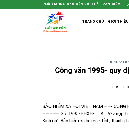
Skip
CHÀO MỪNG BẠN ĐẾN VỚI LUẬT VẠN ĐIỂM
to
content
TRANG CHỦ
GIỚI THIỆU
DỊCH VỤ D
Công văn 1995- quy đị
POSTED 
BẢO HIỂM XÃ HỘI VIỆT NAM ——- CỘNG HÒ
————— Số: 1995/BHXH-TCKT V/v nộp tiền 
Kính gửi: Bảo hiểm xã hội các tỉnh, thành p