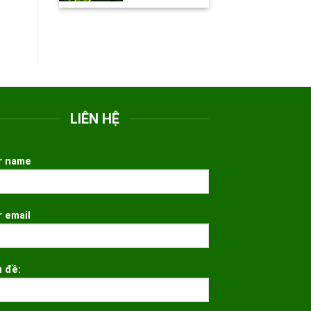
LIÊN HỆ
r name
r email
u đề: