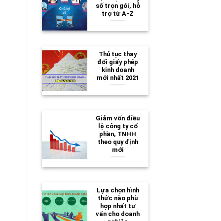
số trọn gói, hỗ
trợ từ A-Z
Thủ tục thay
đổi giấy phép
kinh doanh
mới nhất 2021
Giảm vốn điều
lệ công ty cổ
phần, TNHH
theo quy định
mới
Lựa chọn hình
thức nào phù
hợp nhất tư
vấn cho doanh