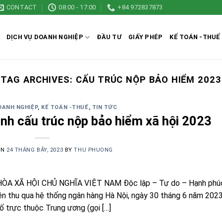
CONTACT
08:00 - 17:00
+84 972837873
DỊCH VỤ DOANH NGHIỆP
ĐẦU TƯ
GIẤY PHÉP
KẾ TOÁN -THUẾ
TAG ARCHIVES:
CẤU TRÚC NỘP BẢO HIỂM 2023
OANH NGHIỆP
,
KẾ TOÁN -THUẾ
,
TIN TỨC
nh cấu trúc nộp bảo hiểm xã hội 2023
ON
24 THÁNG BẢY, 2023
BY
THU PHUONG
A XÃ HỘI CHỦ NGHĨA VIỆT NAM Độc lập – Tự do – Hạnh phú
thu qua hệ thống ngân hàng Hà Nội, ngày 30 tháng 6 năm 20
hố trực thuộc Trung ương (gọi […]