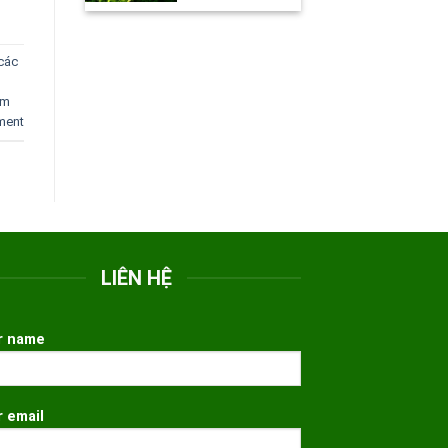
các
ểm
ment
LIÊN HỆ
r name
r email