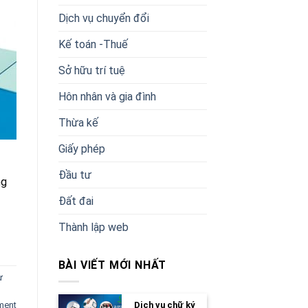
Dịch vụ chuyển đổi
Kế toán -Thuế
Sở hữu trí tuệ
Hôn nhân và gia đình
Thừa kế
Giấy phép
Đầu tư
ng
Đất đai
Thành lập web
BÀI VIẾT MỚI NHẤT
ư
Dịch vụ chữ ký
ment