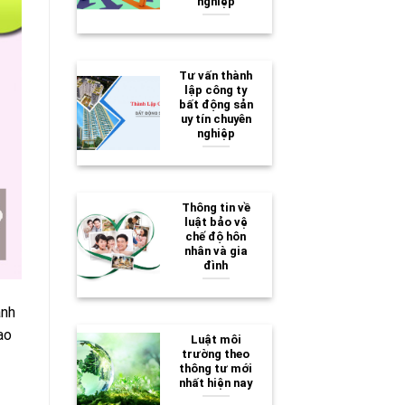
nghiệp
Tư vấn thành
lập công ty
bất động sản
uy tín chuyên
nghiệp
Thông tin về
luật bảo vệ
chế độ hôn
nhân và gia
đình
anh
ao
Luật môi
trường theo
thông tư mới
nhất hiện nay