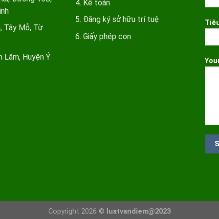
Kế toán
inh
Đăng ký sở hữu trí tuệ
Tiê
a, Tây Mỗ, Từ
Giấy phép con
ấn Lâm, Huyện Ý
You
Copyright 2026 ©
luatvandiem@2023