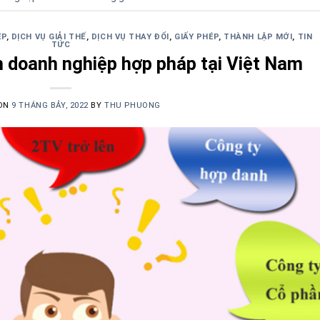
ỆP
,
DỊCH VỤ GIẢI THẾ
,
DỊCH VỤ THAY ĐỔI
,
GIẤY PHÉP
,
THÀNH LẬP MỚI
,
TIN
TỨC
nh doanh nghiệp hợp pháp tại Việt Nam
 ON
9 THÁNG BẢY, 2022
BY
THU PHUONG