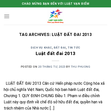
Skip
CHÀO MỪNG BẠN ĐẾN VỚI LUẬT VẠN ĐIỂM
to
content
TAG ARCHIVES:
LUẬT ĐẤT ĐAI 2013
DỊCH VỤ KHÁC
,
ĐẤT ĐAI
,
TIN TỨC
Luật đất đai 2013
POSTED ON
20 THÁNG TƯ, 2023
BY
THU PHUONG
LUẬT ĐẤT ĐAI 2013 Căn cứ Hiến pháp nước Cộng hòa xã
hội chủ nghĩa Việt Nam; Quốc hội ban hành Luật đất đai,
Chương 1. QUY ĐỊNH CHUNG Điều 1. Phạm vi điều chỉnh
Luật này quy định về chế độ sở hữu đất đai, quyền hạn và
trách nhiệm của Nhà nước […]