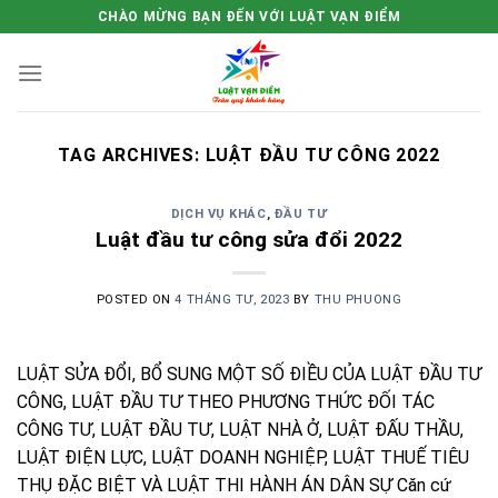
Skip
CHÀO MỪNG BẠN ĐẾN VỚI LUẬT VẠN ĐIỂM
to
content
TAG ARCHIVES:
LUẬT ĐẦU TƯ CÔNG 2022
DỊCH VỤ KHÁC
,
ĐẦU TƯ
Luật đầu tư công sửa đổi 2022
POSTED ON
4 THÁNG TƯ, 2023
BY
THU PHUONG
LUẬT SỬA ĐỔI, BỔ SUNG MỘT SỐ ĐIỀU CỦA LUẬT ĐẦU TƯ
CÔNG, LUẬT ĐẦU TƯ THEO PHƯƠNG THỨC ĐỐI TÁC
CÔNG TƯ, LUẬT ĐẦU TƯ, LUẬT NHÀ Ở, LUẬT ĐẤU THẦU,
LUẬT ĐIỆN LỰC, LUẬT DOANH NGHIỆP, LUẬT THUẾ TIÊU
THỤ ĐẶC BIỆT VÀ LUẬT THI HÀNH ÁN DÂN SỰ Căn cứ