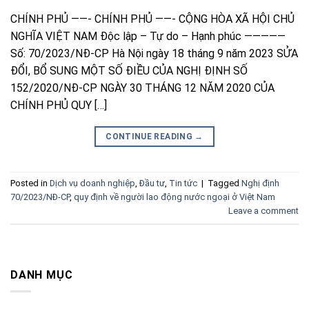
CHÍNH PHỦ ——- CHÍNH PHỦ ——- CỘNG HÒA XÃ HỘI CHỦ
NGHĨA VIỆT NAM Độc lập – Tự do – Hạnh phúc —————
Số: 70/2023/NĐ-CP Hà Nội ngày 18 tháng 9 năm 2023 SỬA
ĐỔI, BỔ SUNG MỘT SỐ ĐIỀU CỦA NGHỊ ĐỊNH SỐ
152/2020/NĐ-CP NGÀY 30 THÁNG 12 NĂM 2020 CỦA
CHÍNH PHỦ QUY […]
CONTINUE READING
→
Posted in
Dịch vụ doanh nghiệp
,
Đầu tư
,
Tin tức
|
Tagged
Nghị định
70/2023/NĐ-CP
,
quy định về người lao động nước ngoại ở Việt Nam
Leave a comment
DANH MỤC