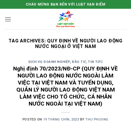
Skip
CHÀO MỪNG BẠN ĐẾN VỚI LUẬT VẠN ĐIỂM
to
content
TAG ARCHIVES:
QUY ĐỊNH VỀ NGƯỜI LAO ĐỘNG
NƯỚC NGOẠI Ở VIỆT NAM
DỊCH VỤ DOANH NGHIỆP
,
ĐẦU TƯ
,
TIN TỨC
Nghị định 70/2023/NĐ-CP (QUY ĐỊNH VỀ
NGƯỜI LAO ĐỘNG NƯỚC NGOÀI LÀM
VIỆC TẠI VIỆT NAM VÀ TUYỂN DỤNG,
QUẢN LÝ NGƯỜI LAO ĐỘNG VIỆT NAM
LÀM VIỆC CHO TỔ CHỨC, CÁ NHÂN
NƯỚC NGOÀI TẠI VIỆT NAM)
POSTED ON
19 THÁNG CHÍN, 2023
BY
THU PHUONG